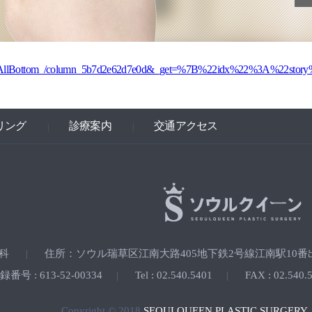
aredAllBottom_/column_5b7d2e62d7e0d&_get=%7B%22idx%22%3A%22st
リング
診療案内
交通アクセス
|
|
外科
住所：ソウル瑞草区江南大路405地下鉄2号線江南駅10番出to
|
号 : 613-52-00334
Tel : 02.540.5401
FAX : 02.540
|
|
Copyright © 2018
SEOULQUEEN PLASTIC SURGERY