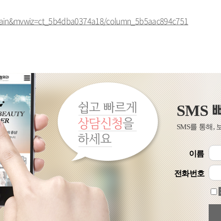
/main&mvwiz=ct_5b4dba0374a18/column_5b5aac894c751
SMS
SMS를 통해,
이름
전화번호