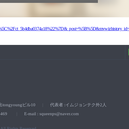
ory%5C%2Fct_5b4dba0374a18%22%7D&_post=%5B%5D&mvwizhistory_id
ngyoungビル10
代表者 :イムジョンテク外2人
|
.5469
E-mail : squeenps@naver.com
|
. All Rights Reserved.